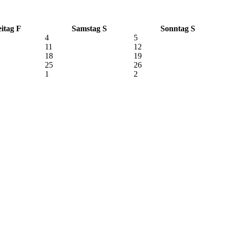
itag
F
Samstag
S
Sonntag
S
4
5
11
12
18
19
25
26
1
2