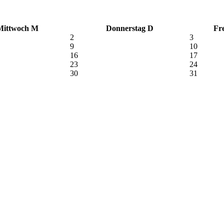
Mittwoch
M
Donnerstag
D
Fre
2
3
9
10
16
17
23
24
30
31