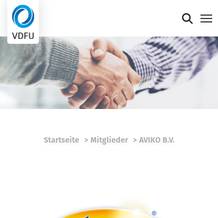
Mitgliederportal
Verband
Mitglieder
Presse
Startseite
Mitglieder
AVIKO B.V.
Termine
Die faire Sieben