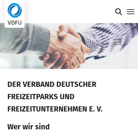
Mitgliederportal
Verband
Mitglieder
Presse
DER VERBAND DEUTSCHER
FREIZEITPARKS UND
Termine
FREIZEITUNTERNEHMEN E. V.
Die faire Sieben
Wer wir sind