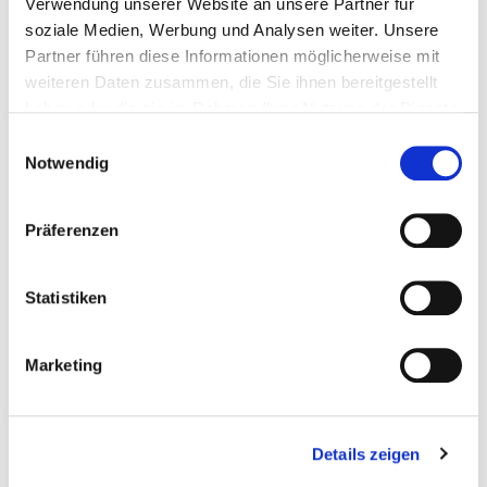
Verwendung unserer Website an unsere Partner für
soziale Medien, Werbung und Analysen weiter. Unsere
Partner führen diese Informationen möglicherweise mit
weiteren Daten zusammen, die Sie ihnen bereitgestellt
VDFU ConnEX 2024 in Berlin von
mov(e)motions
on
haben oder die sie im Rahmen Ihrer Nutzung der Dienste
Vimeo
gesammelt haben.
Einwilligungsauswahl
Notwendig
Präferenzen
Statistiken
Marketing
VDFU Sommertreffen 2023 in Efteling von
Details zeigen
mov(e)motions
on
Vimeo
.