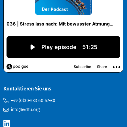
Kontaktieren Sie uns
+49 (0)30-233 60 67-30
info@vdfu.org