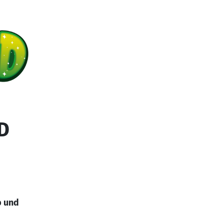
D
b und