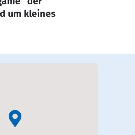
 game“ der
d um kleines