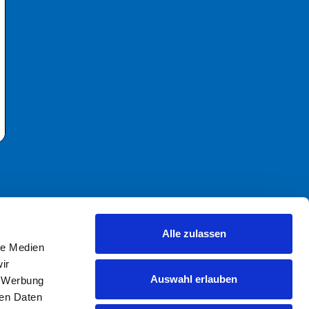
Mitgliederportal
Alle zulassen
Verband
le Medien
Mitglieder
ir
Presseservice
Auswahl erlauben
, Werbung
ren Daten
Mentoring