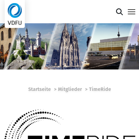
Mitgliederportal
Verband
Mitglieder
Presse
Startseite
Mitglieder
TimeRide
Termine
Die faire Sieben