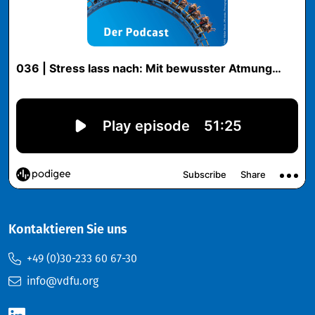
Kontaktieren Sie uns
+49 (0)30-233 60 67-30
info@vdfu.org