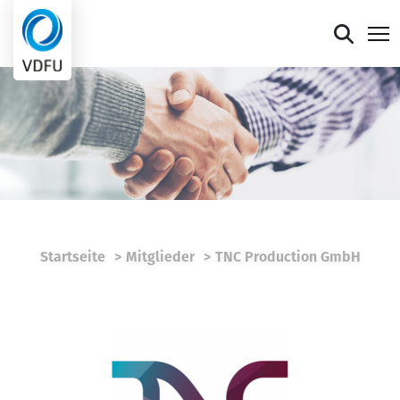
Mitgliederportal
Verband
Mitglieder
Presse
Startseite
Mitglieder
TNC Production GmbH
Termine
Die faire Sieben