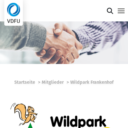
Mitgliederportal
Verband
Mitglieder
Presse
Startseite
Mitglieder
Wildpark Frankenhof
Termine
Die faire Sieben