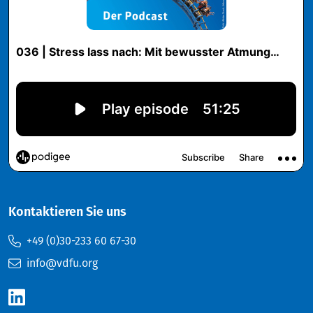
Kontaktieren Sie uns
+49 (0)30-233 60 67-30
info@vdfu.org