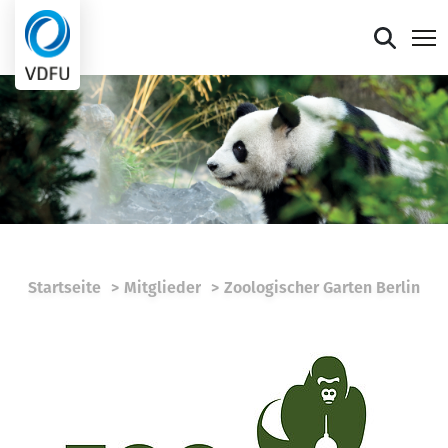
Mitgliederportal
Verband
Mitglieder
Presse
Startseite
Mitglieder
Zoologischer Garten Berlin
Termine
Die faire Sieben