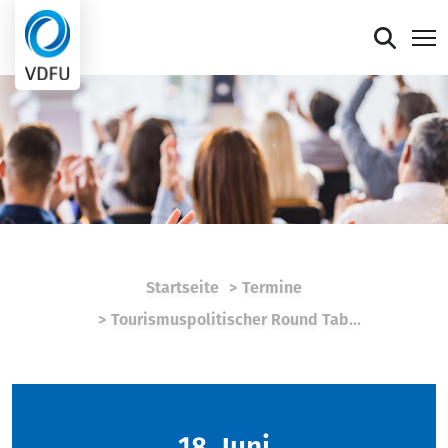
Mitgliederportal
Verband
Mitglieder
Presse
Startseite
Termine
Termine
Tourismuspolitischer Round Tab...
Die faire Sieben
18. Juni