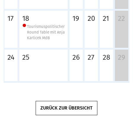
17
18
19
20
21
22
Tourismuspolitischer
Round Table mit Anja
Karlicek MdB
24
25
26
27
28
29
ZURÜCK ZUR ÜBERSICHT