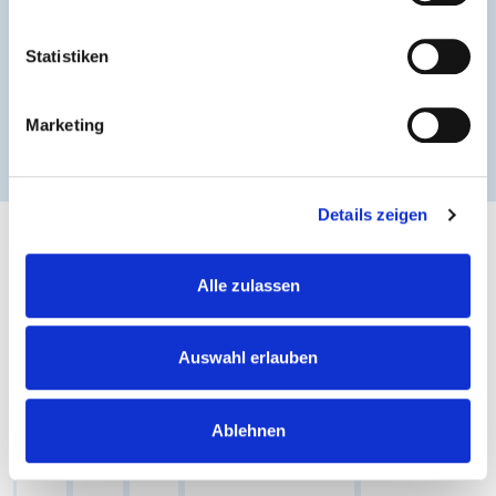
Statistiken
Marketing
Details zeigen
Dezember 2025
Alle zulassen
Auswahl erlauben
M
D
M
D
F
Ablehnen
1
2
3
4
5