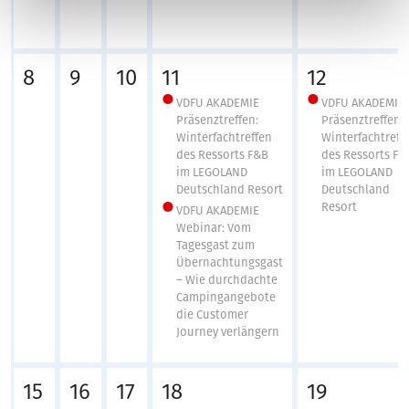
8
9
10
11
12
VDFU AKADEMIE
VDFU AKADEMIE
Präsenztreffen:
Präsenztreffen:
Winterfachtreffen
Winterfachtreff
des Ressorts F&B
des Ressorts F&
im LEGOLAND
im LEGOLAND
Deutschland Resort
Deutschland
Resort
VDFU AKADEMIE
Webinar: Vom
Tagesgast zum
Übernachtungsgast
– Wie durchdachte
Campingangebote
die Customer
Journey verlängern
15
16
17
18
19