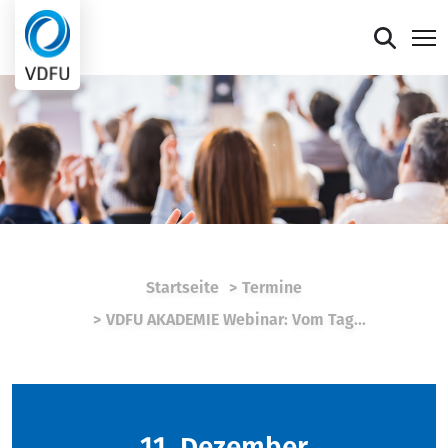
Mitgliederportal
Verband
Mitglieder
Presse
Startseite
Termine
Termine
VDFU AKADEMIE Webinar: Vom Tag...
Die faire Sieben
11. Dezember