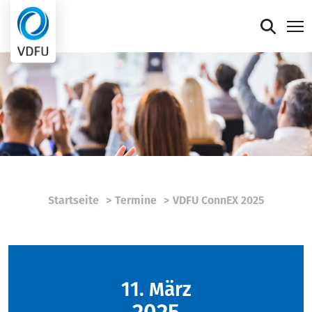
Mitgliederportal
Verband
Mitglieder
Presse
Startseite
Termine
VDFU ConnEX 2025
Termine
Die faire Sieben
11. März