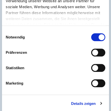
Verwendung unserer Website an unsere Partner für
soziale Medien, Werbung und Analysen weiter. Unsere
Partner führen diese Informationen möglicherweise mit
Veranstalter
weiteren Daten zusammen, die Sie ihnen bereitgestellt
haben oder die sie im Rahmen Ihrer Nutzung der Dienste
Verband Deutscher
gesammelt haben.
Einwilligungsauswahl
Freizeitparks und
Notwendig
Freizeitunternehmen e.V.
(VDFU)
Präferenzen
+49 30 233606730
info@vdfu.org
Statistiken
Marketing
Details zeigen