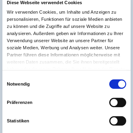
Diese Webseite verwendet Cookies
Wir verwenden Cookies, um Inhalte und Anzeigen zu
Verband Deutscher
personalisieren, Funktionen für soziale Medien anbieten
Freizeitparks und
zu können und die Zugriffe auf unsere Website zu
Freizeitunternehmen e.V.
analysieren. Außerdem geben wir Informationen zu Ihrer
(VDFU)
Verwendung unserer Website an unsere Partner für
+49 30 233606730
soziale Medien, Werbung und Analysen weiter. Unsere
Partner führen diese Informationen möglicherweise mit
info@vdfu.org
weiteren Daten zusammen, die Sie ihnen bereitgestellt
haben oder die sie im Rahmen Ihrer Nutzung der Dienste
gesammelt haben.
Einwilligungsauswahl
Notwendig
Präferenzen
Statistiken