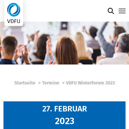
Mitgliederportal
Verband
Mitglieder
Presse
Startseite
Termine
VDFU Winterforum 2023
Termine
Die faire Sieben
27. FEBRUAR
2023