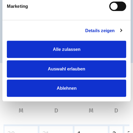
Marketing
Details zeigen
Alle zulassen
Auswahl erlauben
Februar 2023
Ablehnen
M
D
M
D
F