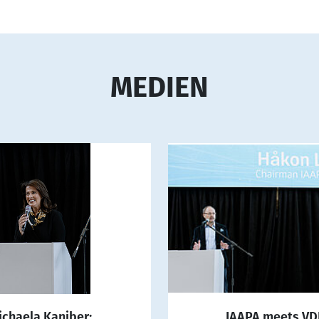
MEDIEN
ichaela Kaniber:
IAAPA meets V