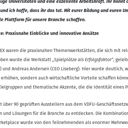
sige Universitäten und eine exzellente Arbeitskraft. Ihr könnt
und ich hoffe, dass ihr das tut. Mit eurer Bildung und euren U
ale Plattform für unsere Branche schaffen.
: Praxisnahe Einblicke und innovative Ansätze
nEX waren die praxisnahen Themenwerkstätten, die sich mit 
oben wurde die Werkstatt
„Spielplätze als Erfolgsfaktor“
, gelei
brik) und Andreas Andersen (CEO Liseberg). Hier wurde deutlich,
ks erhöhen, sondern auch wirtschaftliche Vorteile schaffen kön
ielgruppen und thematische Akzente, die die Identität eines 
it über 90 geprüften Ausstellern aus dem VDFU-Geschäftsnetz
en und Lösungen für die Branche zu entdecken. Die Kombinatio
arketplace wurde von den Teilnehmenden als enormer Mehrw