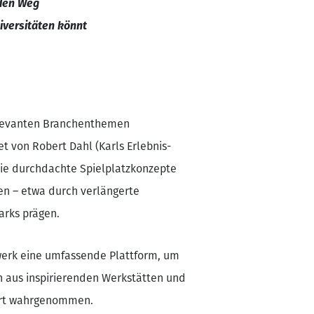
 den Weg
niversitäten könnt
relevanten Branchenthemen
tet von Robert Dahl (Karls Erlebnis-
 wie durchdachte Spielplatzkonzepte
nen – etwa durch verlängerte
Parks prägen.
werk eine umfassende Plattform, um
n aus inspirierenden Werkstätten und
ert wahrgenommen.