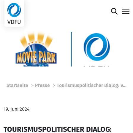
Mitgliederportal
Verband
Mitglieder
Presse
Startseite
Presse
Tourismuspolitischer Dialog: V...
Termine
Die faire Sieben
19. Juni 2024
TOURISMUSPOLITISCHER DIALOG: