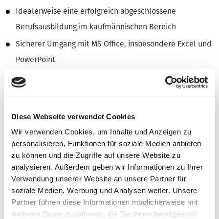
Idealerweise eine erfolgreich abgeschlossene
Berufsausbildung im kaufmännischen Bereich
Sicherer Umgang mit MS Office, insbesondere Excel und
PowerPoint
Fließende Deutschkenntnisse in Wort und Schrift
Optional: Du magst rasante Achterbahnfahrten, Tiere,
und Eiscreme ;-)
Diese Webseite verwendet Cookies
Wir bieten Dir
Wir verwenden Cookies, um Inhalte und Anzeigen zu
personalisieren, Funktionen für soziale Medien anbieten
Wir bieten Dir einen sicheren Arbeitsplatz in einem
zu können und die Zugriffe auf unsere Website zu
analysieren. Außerdem geben wir Informationen zu Ihrer
kleinen Team
Verwendung unserer Website an unsere Partner für
Transparente und planbare Arbeitszeiten mit viel Raum
soziale Medien, Werbung und Analysen weiter. Unsere
für Deine Freizeit
Partner führen diese Informationen möglicherweise mit
weiteren Daten zusammen, die Sie ihnen bereitgestellt
Einzigartige Erlebnisse in den schönsten Freizeitparks