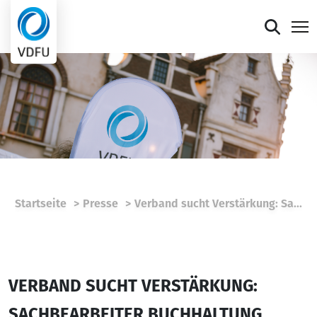
Mitgliederportal
Verband
Mitglieder
Presse
Startseite
Presse
Verband sucht Verstärkung: Sa...
Termine
Die faire Sieben
VERBAND SUCHT VERSTÄRKUNG:
SACHBEARBEITER BUCHHALTUNG