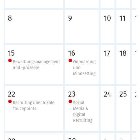
8
9
10
11
1
15
16
17
18
1
Bewerbungsmanagement
Onboarding
und -prozesse
und
Mindsetting
22
23
24
25
2
Recruiting über lokale
Social
Touchpoints
Media &
Digital
Recruiting