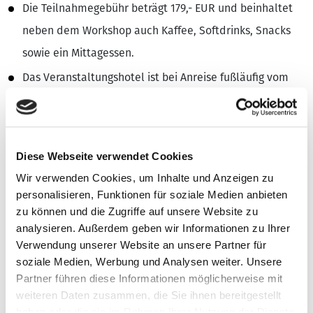
Die Teilnahmegebühr beträgt 179,- EUR und beinhaltet
neben dem Workshop auch Kaffee, Softdrinks, Snacks
sowie ein Mittagessen.
Das Veranstaltungshotel ist bei Anreise fußläufig vom
Kölner Hauptbahnhof erreichbar. Für Anreisen mit dem
PKW sind hoteleigene Parkplätze vorhanden.
Unter der Telefonnummer +49 221 2063183 können zu
Diese Webseite verwendet Cookies
einer Sonderrate von 136,- EUR Zimmer im
Wir verwenden Cookies, um Inhalte und Anzeigen zu
Veranstaltungshotel Hotel Mondial am Dom Köln unter
personalisieren, Funktionen für soziale Medien anbieten
zu können und die Zugriffe auf unsere Website zu
Angabe des Referenzwortes "VDFU" gebucht werden.
analysieren. Außerdem geben wir Informationen zu Ihrer
Am Abend haben alle Teilnahme die Möglichkeit bei
Verwendung unserer Website an unsere Partner für
einem gemeinsamen Abendessen die Kontakte zu HR-
soziale Medien, Werbung und Analysen weiter. Unsere
Partner führen diese Informationen möglicherweise mit
Verantwortlichen aus anderen VDFU-
weiteren Daten zusammen, die Sie ihnen bereitgestellt
Mitgliedsunternehmen zu intensivieren und ihr
haben oder die sie im Rahmen Ihrer Nutzung der Dienste