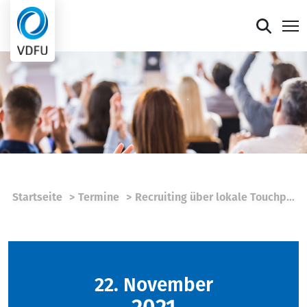
Mitgliederportal
Verband
Mitglieder
Presse
Startseite
Termine
Recruiting über lokale Touchp...
Termine
Die faire Sieben
22. November